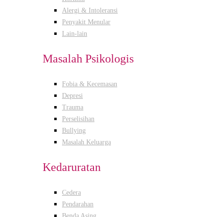
Alergi & Intoleransi
Penyakit Menular
Lain-lain
Masalah Psikologis
Fobia & Kecemasan
Depresi
Trauma
Perselisihan
Bullying
Masalah Keluarga
Kedaruratan
Cedera
Pendarahan
Benda Asing