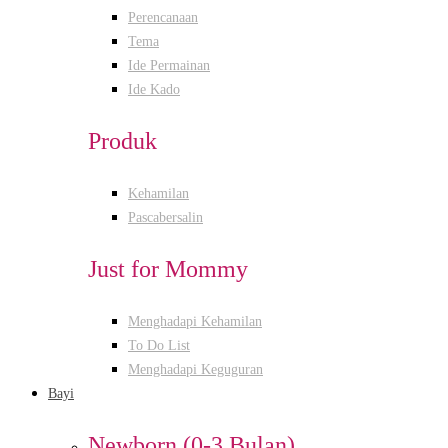
Perencanaan
Tema
Ide Permainan
Ide Kado
Produk
Kehamilan
Pascabersalin
Just for Mommy
Menghadapi Kehamilan
To Do List
Menghadapi Keguguran
Bayi
Newborn (0-3 Bulan)