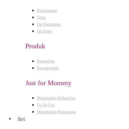
Perencanaan
Tema
Ide Permainan
Ide Kado
Produk
Kehamilan
Pascabersalin
Just for Mommy
Menghadapi Kehamilan
To Do List
Menghadapi Keguguran
Bayi