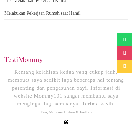
Tips Melakukan Pekerjaan Rumah
Melakukan Pekerjaan Rumah saat Hamil
TestiMommy
Rentang kelahiran kedua yang cukup jauh,
membuat saya sedikit lupa beberapa hal tentang
m
parenting dan pengasuhan bayi. Informasi di
website Mommy101 sangat membantu saya
mengingat lagi semuanya. Terima kasih.
Eva, Mommy Lubna & Fadlan