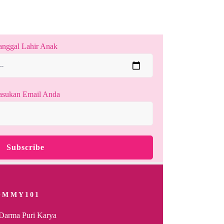
anggal Lahir Anak
sukan Email Anda
OMMY101
Darma Puri Karya