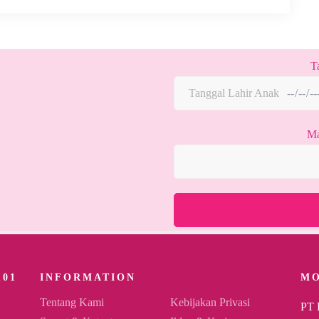
T
Ma
101
INFORMATION
M
Tentang Kami
Kebijakan Privasi
PT 