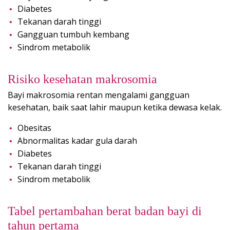
Diabetes
Tekanan darah tinggi
Gangguan tumbuh kembang
Sindrom metabolik
Risiko kesehatan makrosomia
Bayi makrosomia rentan mengalami gangguan
kesehatan, baik saat lahir maupun ketika dewasa kelak.
Obesitas
Abnormalitas kadar gula darah
Diabetes
Tekanan darah tinggi
Sindrom metabolik
Tabel pertambahan berat badan bayi di
tahun pertama