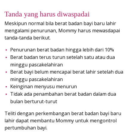
Tanda yang harus diwaspadai
Meskipun normal bila berat badan bayi baru lahir
mengalami penurunan, Mommy harus mewasdapai
tanda-tanda berikut.
Penurunan berat badan hingga lebih dari 10%
Berat badan terus turun setelah satu atau dua
minggu pascakelahiran
Berat bayi belum mencapai berat lahir setelah dua
minggu pascakelahiran
Keinginan menyusu menurun
Tidak ada penambahan berat badan dalam dua
bulan berturut-turut
Teliti dengan perkembangan berat badan bayi baru
lahir dapat membantu Mommy untuk mengontrol
pertumbuhan bayi.