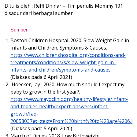
Ditulis oleh : Reffi Dhinar – Tim penulis Mommy 101
disadur dari berbagai sumber
Sumber
Boston Children Hospital. 2020. Slow Weight Gain in
Infants and Children, Symptoms & Causes.
https://www.childrenshospital.org/conditions-and-
treatments/conditions/s/slow-weight-gain-in-
infants-and-children/symptoms-and-causes
.
(Diakses pada 6 April 2021)
Hoecker, Jay . 2020. How much should I expect my
baby to grow in the first year?.
https://www.mayoclinic.org/healthy-lifestyle/infant-
and-toddler-health/expert-answers/infant-
growth/faq-
20058037#:~:text=From%20birth%20to%20age%206,
(Diakses pada 5 April 2020)
March of Dimes. 2018. Low Birthweight.