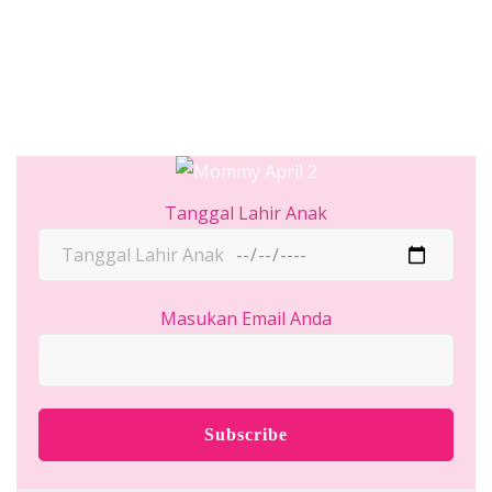
Tanggal Lahir Anak
Masukan Email Anda