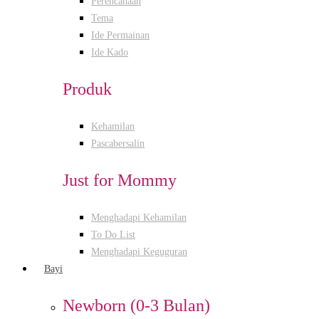
Perencanaan
Tema
Ide Permainan
Ide Kado
Produk
Kehamilan
Pascabersalin
Just for Mommy
Menghadapi Kehamilan
To Do List
Menghadapi Keguguran
Bayi
Newborn (0-3 Bulan)